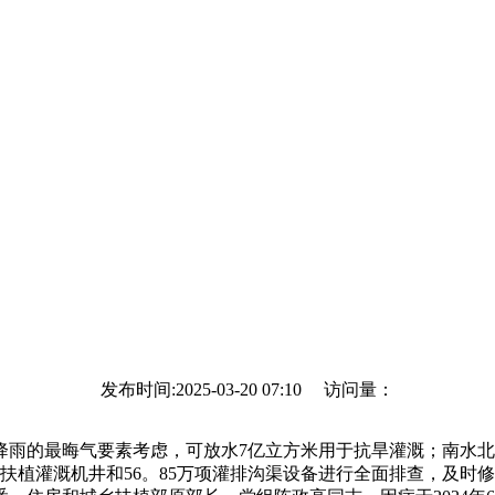
发布时间:2025-03-20 07:10 访问量：
降雨的最晦气要素考虑，可放水7亿立方米用于抗旱灌溉；南水
田扶植灌溉机井和56。85万项灌排沟渠设备进行全面排查，及时