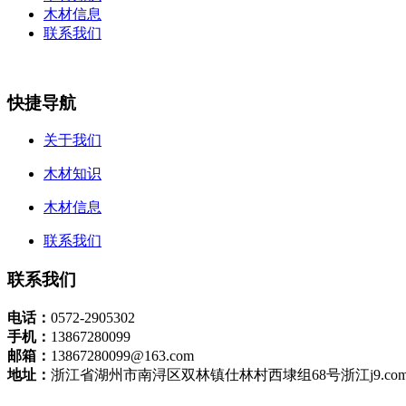
木材信息
联系我们
快捷导航
关于我们
木材知识
木材信息
联系我们
联系我们
电话：
0572-2905302
手机：
13867280099
邮箱：
13867280099@163.com
地址：
浙江省湖州市南浔区双林镇仕林村西埭组68号浙江j9.c