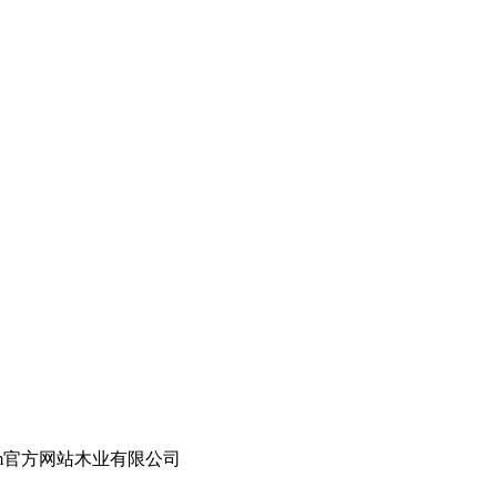
om官方网站木业有限公司