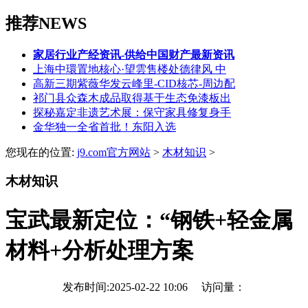
推荐NEWS
家居行业产经资讯-供给中国财产最新资讯
上海中環置地核心·望雲售楼处德律风 中
高新三期紫薇华发云峰里-CID核芯-周边配
祁门县众森木成品取得基于生态免漆板出
探秘嘉定非遗艺术展：保守家具修复身手
金华独一全省首批！东阳入选
您现在的位置:
j9.com官方网站
>
木材知识
>
木材知识
宝武最新定位：“钢铁+轻金属
材料+分析处理方案
发布时间:2025-02-22 10:06 访问量：