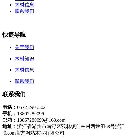
木材信息
联系我们
快捷导航
关于我们
木材知识
木材信息
联系我们
联系我们
电话：
0572-2905302
手机：
13867280099
邮箱：
13867280099@163.com
地址：
浙江省湖州市南浔区双林镇仕林村西埭组68号浙江
j9.com官方网站木业有限公司