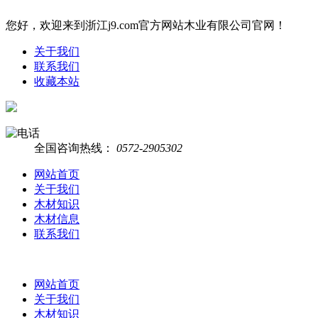
您好，欢迎来到浙江j9.com官方网站木业有限公司官网！
关于我们
联系我们
收藏本站
全国咨询热线：
0572-2905302
网站首页
关于我们
木材知识
木材信息
联系我们
网站首页
关于我们
木材知识