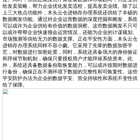
给发卖策略，帮力企业优化发卖流程，提高发卖业绩。除了以
上三大焦点功能外，木头云仓进销存办理系统还供给了丰硕的
数据阐发功能。通过对企业运营数据的深度挖掘和阐发，系统
可以或许为企业供给有价值的数据洞察。这些数据阐发不只可
以或许帮帮企业快速领会运营情况，还能为企业的计谋规划、
市场预测等供给无力的数据支撑。正在平安性方面，木头云仓
进销存办理系统同样不容小觑。它采用了先辈的数据加密手
艺，对数据进行加密处置，同时，系统还具备强大的身份验证
和拜候节制机制，确保只要授权用户才能拜候系统资本。此
外，系统还具备数据备份取恢复能力，可以或许按期对数据进
行备份，确保正在不测环境下数据的完整性和可恢复性。这些
平安防护办法为企业的数据平安、营业持续性和系统不变性供
给了保障。