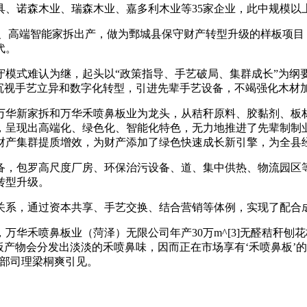
、诺森木业、瑞森木业、嘉多利木业等35家企业，此中规模以
高端智能家拆出产，做为鄄城县保守财产转型升级的样板项目
代。
式难认为继，起头以“政策指导、手艺破局、集群成长”为纲
，沉视手艺立异和数字化转型，引进先辈手艺设备，不竭强化木材
华新家拆和万华禾喷鼻板业为龙头，从秸秆原料、胶黏剂、板材
，呈现出高端化、绿色化、智能化特色，无力地推进了先辈制制
财产集群提质增效，为财产添加了绿色快速成长新引擎，为全县
，包罗高尺度厂房、环保治污设备、道、集中供热、物流园区等
转型升级。
系，通过资本共享、手艺交换、结合营销等体例，实现了配合
华禾喷鼻板业（菏泽）无限公司年产30万m^[3]无醛秸秆刨花板
刨花板产物会分发出淡淡的禾喷鼻味，因而正在市场享有‘禾喷鼻板
事部司理梁桐爽引见。