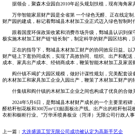
据领会，聚森木业园自2010年起头规划扶植，现有海角家具
万华智能家居财产园是全省第 一个绿色无醛、正在线定制、
财产园的建成，标记着鄄城县木材加工业正式迈入绿色智制时
跟着国度环保政策收紧和消费市场升级，鄄城县认识到保守模
极实施木材加工财产链“链长制”，制定科学的财产园区结构
正在的指导下，鄄城县木材加工财产的协同效应日益。以万
财产链上下逛协同成长，实现了高效协同、组织、出产和配送
成本、家具出产成本、经销商成本，鞭策智能木材加工及家居
阎什镇不竭扩大园区规模，做好计谋性规划，完美配套设备
的木材加工和家具加工企业入园出产，鞭策了木材加工财产的
什集镇和阎什镇的木材加工企业之间也构成了优良的合做关
2024年5月6日，是鄄城县木材财产成长的一个主要里程碑，万
醛秸秆刨花板和300万m^[3]贴面板出产线。出产出的秸秆
衣柜和橱柜行业。”万华禾喷鼻板业（菏泽）无限公司行政人
上一篇：
大连盛源工贸无限公司成功被认定为高新手艺企