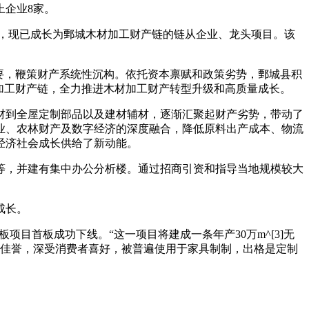
上企业8家。
，现已成长为鄄城木材加工财产链的链从企业、龙头项目。该
要，鞭策财产系统性沉构。依托资本禀赋和政策劣势，鄄城县积
加工财产链，全力推进木材加工财产转型升级和高质量成长。
到全屋定制部品以及建材辅材，逐渐汇聚起财产劣势，带动了
业、农林财产及数字经济的深度融合，降低原料出产成本、物流
经济社会成长供给了新动能。
，并建有集中办公分析楼。通过招商引资和指导当地规模较大
成长。
项目首板成功下线。“这一项目将建成一条年产30万m^[3]无
’的佳誉，深受消费者喜好，被普遍使用于家具制制，出格是定制