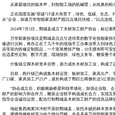
从家庭做坊的锯木声，到智能工场的机械臂；从呛鼻的粉尘，
正在国度实施“双碳”计谋大布景下，绿色、低碳、生态、环
从”企业，加速万华智能家居财产园沉点项目扶植，“以点连线
2024年7月5日，鄄城县成立了木材加工财产协会，标记着
万华新家拆项目是鄄城县沉点引进培育的数字化智能家拆项目
修进行沉构，将存正在了几千年的现场手工办事业带入到绿色
浴等室内拆修定制部品，一个室第整拆产物，10天摆布即可
合适柔性定制、数字尺度、现场快拆、绿色义务等。鞭策整个家
什集镇立脚木材资本劣势，鼎力成长木材加工业，构成了以板
目前，阎什镇已构成集木材运营、板材加工、家具出产、零部件
厂23家、家具加工户25户，成长构成了鄄巨公两侧长达5公里的
“协会成立后，积极阐扬桥梁和纽带感化，加强企业取、企业
财产的影响力和合作力，鞭策企业联手构成成长合力，实现互
指导企业诚信运营，配合打制鄄城县木材加工财产的优良品牌
地处鲁西南黄河冲积平原的鄄城县，依托丰硕的林木资本和区
居、建建拆修板材等20余个细分范畴，全县具有万华智能家居财