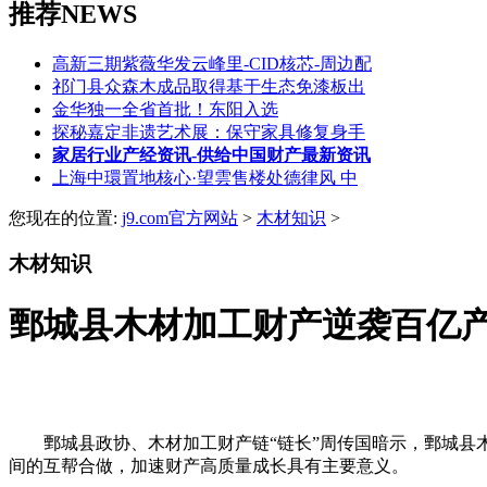
推荐NEWS
高新三期紫薇华发云峰里-CID核芯-周边配
祁门县众森木成品取得基于生态免漆板出
金华独一全省首批！东阳入选
探秘嘉定非遗艺术展：保守家具修复身手
家居行业产经资讯-供给中国财产最新资讯
上海中環置地核心·望雲售楼处德律风 中
您现在的位置:
j9.com官方网站
>
木材知识
>
木材知识
鄄城县木材加工财产逆袭百亿
鄄城县政协、木材加工财产链“链长”周传国暗示，鄄城县木
间的互帮合做，加速财产高质量成长具有主要意义。