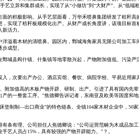
手艺立异和集群成长，实现了从“小做坊”到“大财产”、从“低端粗
面的积极影响。从手艺层面看，万华禾喷鼻集团研发了秸秆高效
想，实现了秸秆板规模化出产。从财产成长角度讲，该项目标首
入新活力。
洋溢着木材的清喷鼻。园区内，鄄城海角家具无限公司加工车间
逐步成型。
在鄄城县阎什镇、什集镇等地零散兴起，产物附加值低、污染严沉
，次要出产办公、酒店宾馆、餐饮、病院学校、平易近用家具等
附加值高的木板产物开辟、研制、出产。引进了具有国内先辈
出产的一整套工序。”焦德卿告诉记者，东南亚及欧美等国度和
制—出口商业”的特色链条。全镇104家木材企业中，50家聚
条有理。公司担任人焦德卿说：“公司运营范畴为木成品加工
手艺人员占15%，具有较强的产物开辟能力。”？。