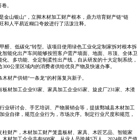
答卷。
金山银山”，立脚木材加工财产根本，鼎力培育财产链“链
畅旺和人平易近糊口夸姣进行了活泼注释。
甲醛、低碳化”转型。该项目使用绿色工业化定制家拆对根本拆
化智能化出产车间能够按照客户需产墙面、地面、吊顶、全体卫
能化、多功能、全定制柔性出产线，自从研发的十大定制系统，
300公里区域内的消费者供给优良产物及快速办事。
木材产供销“一条龙”的村落复兴新子。
加工企业93家、家具加工企业65家、旋皮厂231家、木渣
行业研讨会、手艺培训、产物展销会等，提拔鄄城县木材加工
还加业自律，规范企业行为，市场次序。制定行业尺度和规范，
支柱财产，木材加工财产笼盖板材、家具、木匠艺品、智能家
材加工企业共有608家，从业人员跨越5万人，2024年总产值