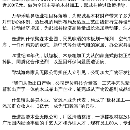
近100亿元。做为全国主要的木材加工，鄄城县通过政策指导、
万华禾喷鼻板业项目标落地，为鄄城县木材财产带来了多方
对铺拆的体例、热压机的局部布局及热压工艺曲线进行立异设
长、拉动经济增加，为鄄城县经济高质量成长添加新动能、注
走进阎什镇聚森木业园，只见晾晒的木板划一陈列，空气中
序，一件件精彩的欧式、新中式等分歧气概的家居、办公家具
20世纪90年代，以锯板、木条粗加工为从的家庭式做坊正
掉队、同质化合作激烈，以至因环保问题屡遭诟病。
鄄城海角家具无限公司担任人立引见，公司加大产物研发投入
“我们从做出口产物，公司定位科技含量高、工艺手艺先辈、
辟和出产于一体的木成品出产企业，能完成从产物设想到成品
什集镇以鑫昊木业、富源木业为代表，构成了“板材加工—床垫制
添加群众收入4。3亿元，成为“口致富”的典型。
走进富源木业无限公司，厂区清洁整洁，一摞摞板材摆放得有
广招国内经验丰硕的手艺人才和办理人才，现有员工80人，专业