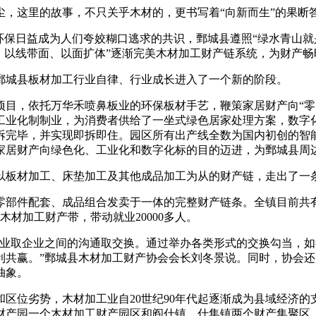
这里的故事，不只关乎木材的，更书写着“向新而生”的果断
保日益成为人们夸姣糊口逃求的共识，鄄城县遵照“绿水青山就是
、以线带面、以面扩体”逐渐完美木材加工财产链系统，为财产
鄄城县板材加工行业自律、行业成长进入了一个新的阶段。
，依托万华禾喷鼻板业的环保板材手艺，鞭策家居财产向“零
工业化制制业，为消费者供给了一坐式绿色居家处理方案，数字
安拆完毕，并实现即拆即住。园区所有出产线全数为国内初创的智
居财产向绿色化、工业化和数字化标的目的迈进，为鄄城县周边
材加工、床垫加工及其他成品加工为从的财产链，走出了一条
配套、成品组合发卖于一体的完整财产链条。全镇目前共有板材
木材加工财产带，带动就业20000多人。
取企业之间的沟通取交换。通过举办各类形式的交换勾当，如
利共赢。”鄄城县木材加工财产协会会长刘冬景说。同时，协会
抽象。
位劣势，木材加工业自20世纪90年代起逐渐成为县域经济的
产园一个木材加工财产园区和阎什镇、什集镇两个财产集聚区，木