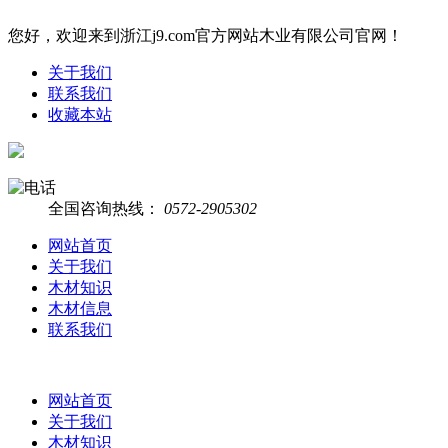
您好，欢迎来到浙江j9.com官方网站木业有限公司官网！
关于我们
联系我们
收藏本站
全国咨询热线：
0572-2905302
网站首页
关于我们
木材知识
木材信息
联系我们
网站首页
关于我们
木材知识