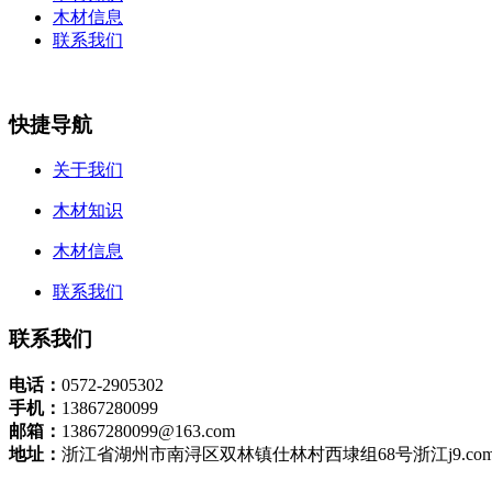
木材信息
联系我们
快捷导航
关于我们
木材知识
木材信息
联系我们
联系我们
电话：
0572-2905302
手机：
13867280099
邮箱：
13867280099@163.com
地址：
浙江省湖州市南浔区双林镇仕林村西埭组68号浙江j9.c