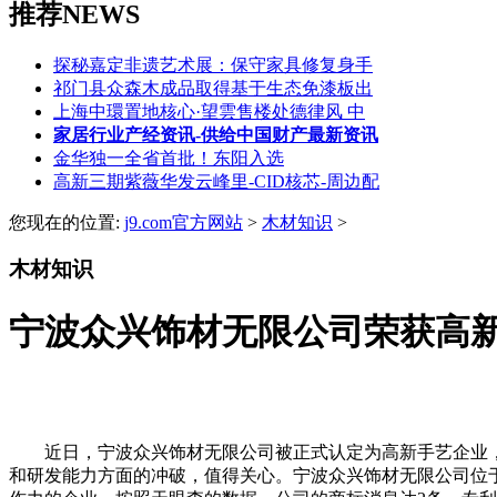
推荐NEWS
探秘嘉定非遗艺术展：保守家具修复身手
祁门县众森木成品取得基于生态免漆板出
上海中環置地核心·望雲售楼处德律风 中
家居行业产经资讯-供给中国财产最新资讯
金华独一全省首批！东阳入选
高新三期紫薇华发云峰里-CID核芯-周边配
您现在的位置:
j9.com官方网站
>
木材知识
>
木材知识
宁波众兴饰材无限公司荣获高
近日，宁波众兴饰材无限公司被正式认定为高新手艺企业，这一
和研发能力方面的冲破，值得关心。宁波众兴饰材无限公司位于