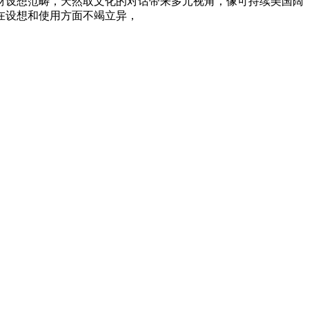
材设想范畴，天然取文化的对话带来多元视角，像可持续美国阔
在设想和使用方面不竭立异，