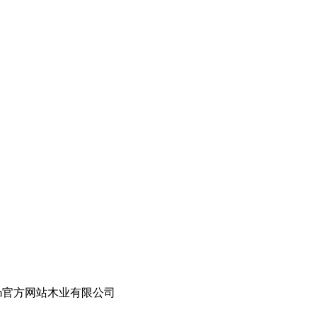
om官方网站木业有限公司