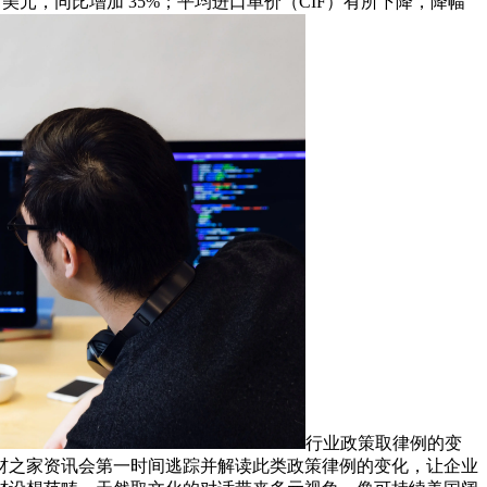
06 万美元，同比增加 35%；平均进口单价（CIF）有所下降，降幅
行业政策取律例的变
材之家资讯会第一时间逃踪并解读此类政策律例的变化，让企业