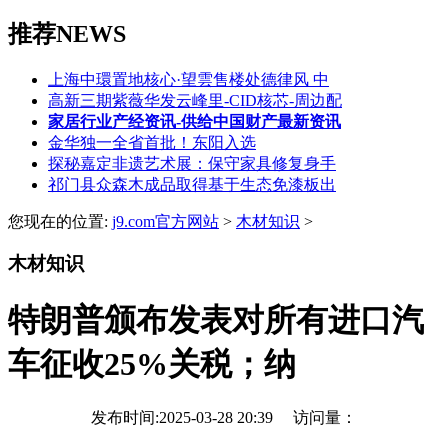
推荐NEWS
上海中環置地核心·望雲售楼处德律风 中
高新三期紫薇华发云峰里-CID核芯-周边配
家居行业产经资讯-供给中国财产最新资讯
金华独一全省首批！东阳入选
探秘嘉定非遗艺术展：保守家具修复身手
祁门县众森木成品取得基于生态免漆板出
您现在的位置:
j9.com官方网站
>
木材知识
>
木材知识
特朗普颁布发表对所有进口汽
车征收25%关税；纳
发布时间:2025-03-28 20:39 访问量：