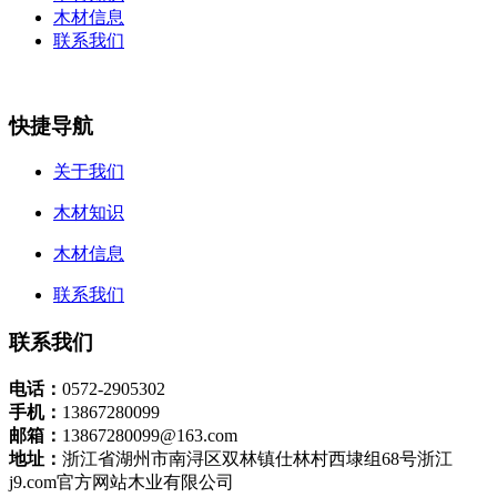
木材信息
联系我们
快捷导航
关于我们
木材知识
木材信息
联系我们
联系我们
电话：
0572-2905302
手机：
13867280099
邮箱：
13867280099@163.com
地址：
浙江省湖州市南浔区双林镇仕林村西埭组68号浙江
j9.com官方网站木业有限公司