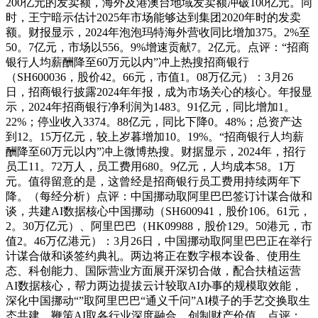
200亿元的发卖额，海外及港澳台地域发卖额冲破100亿元。同
时，王宁暗示估计2025年市场能够达到集团2020年时的发卖
额。财报显示，2024年泡泡玛特海外营收同比增加375。2%至
50。7亿元，市场以556。9%增速贡献7。2亿元。点评：“招商
银行人均薪酬降至60万元以内”冲上热搜招商银行
（SH600036，股价42。66元，市值1。08万亿元）：3月26
日，招商银行披露2024年年报，成为市场关心的核心。年报显
示，2024年招商银行净利润为1483。91亿元，同比增加1。
22%；停业收入3374。88亿元，同比下降0。48%；总资产达
到12。15万亿元，较上岁暮增加10。19%。“招商银行人均薪
酬降至60万元以内”冲上微博热搜。财据显示，2024年，招行
员工11。72万人，员工费用680。9亿元，人均成本58。1万
元。值得留意的是，这曾经是招商银行员工费用持续两年下
降。（每经分析）点评：中国挪动取阿里巴巴签订计谋合做和
谈，共建AI数据核心中国挪动（SH600941，股价106。61元，
2。30万亿元）、阿里巴巴（HK09988，股价129。50港元，市
值2。46万亿港元）：3月26日，中国挪动取阿里巴巴正在举行
计谋合做和谈签约典礼。两边将正在数字根本设备、使用生
态、科创能力、国际营业方面展开深切合做，配合扶植运营
AI数据核心，帮力两边提拔云计较取AI办事的规模取效能，
深化中国挪动“”取阿里巴巴“通义千问”AI模子的手艺交换取生
态共建，鞭策AI取各行业深度融合，创制财产价值。点评：