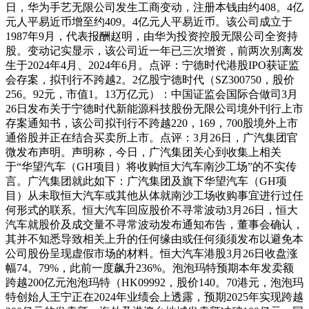
日，华为手艺无限公司发生工商变动，注册本钱由约408。4亿
元人平易近币增至约409。4亿元人平易近币。该公司成立于
1987年9月，代表报酬赵明，由华为投资控股无限公司全资持
股。变动记实显示，该公司近一年已三次增资，前两次别离发
生于2024年4月、2024年6月。点评：宁德时代港股IPO获证监
会存案，拟刊行不跨越2。2亿股宁德时代（SZ300750，股价
256。92元，市值1。13万亿元）：中国证监会国际合做司3月
26日发布关于宁德时代新能源科技股份无限公司境外刊行上市
存案通知书，该公司拟刊行不跨越220，169，700股境外上市
通俗股并正在结合买卖所上市。点评：3月26日，广汽集团官
微发布声明。声明称，今日，广汽集团关心到收集上相关
于“华望汽车（GH项目）将收购恒大汽车南沙工场”的不实传
言。广汽集团就此如下：广汽集团及旗下华望汽车（GH项
目）从未取恒大汽车或其他从体就南沙工场收购事宜进行过任
何形式的联系。恒大汽车回应股价不寻常波动3月26日，恒大
汽车就股价及成交量不寻常波动发布通知布告，董事会确认，
其并不知悉导致相关上升的任何缘由或任何须须发布以避免本
公司股份呈现虚假市场的材料。恒大汽车港股3月26日收盘涨
幅74。79%，此前一度飙升236%。泡泡玛特预期本年发卖额
跨越200亿元泡泡玛特（HK09992，股价140。70港元，泡泡玛
特创始人王宁正在2024年业绩会上透露，预期2025年实现跨越